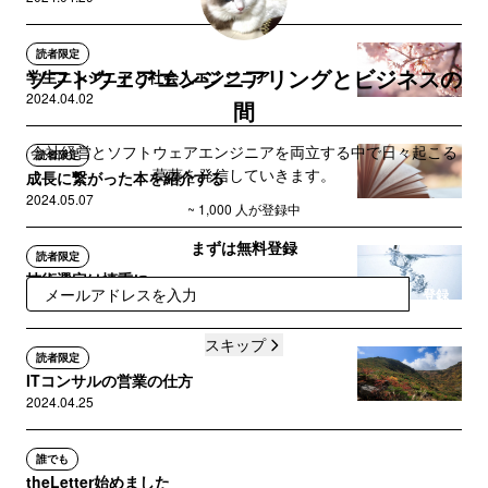
読者限定
ソフトウェアエンジニアリングとビジネスの
学生エンジニアと社会人エンジニア
2024.04.02
間
会社経営とソフトウェアエンジニアを両立する中で日々起こる
読者限定
葛藤を発信していきます。
成長に繋がった本を紹介する
2024.05.07
~ 1,000 人が登録中
まずは無料登録
読者限定
技術選定は慎重に
登録
2024.04.08
スキップ
読者限定
ITコンサルの営業の仕方
2024.04.25
誰でも
theLetter始めました